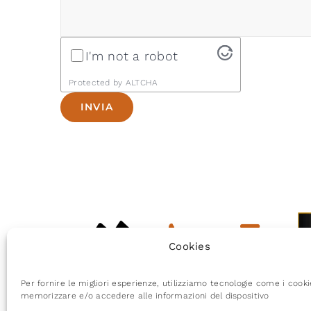
I'm not a robot
Protected by
ALTCHA
Cookies
+39 (0)55
info@
Per fornire le migliori esperienze, utilizziamo tecnologie come i cook
8734735
memorizzare e/o accedere alle informazioni del dispositivo