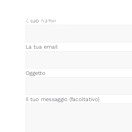
Salta
al
Il tuo nome
contenuto
La tua email
Oggetto
Il tuo messaggio (facoltativo)