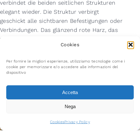
verbindet die beiden seitlichen Strukturen
elegant wieder. Die Struktur verbirgt
geschickt alle sichtbaren Befestigungen oder
Verbindungen. Das glänzend rote Harz, das
vor Ort von einem spezialisierten
Cookies
Handwerker aufgetragen wird, steigert den
ästhetischen Wert der Treppe zusätzlich.
Per fornire le migliori esperienze, utilizziamo tecnologie come i
cookie per memorizzare e/o accedere alle informazioni del
dispositivo
Accetta
Nega
Request a free
consultation
Cookies
Privacy Policy