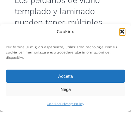
Los peldaños de vidrio
templado y laminado
pueden tener múltiples
acabados (Extra claro,
Cookies
Satinado, Grabado,
Per fornire le migliori esperienze, utilizziamo tecnologie come i
cookie per memorizzare e/o accedere alle informazioni del
Coloreado, etc.) y bajo
dispositivo
pedido ranuras o tiras
antideslizantes.
Accetta
Nega
Request a free
consultation
Cookies
Privacy Policy