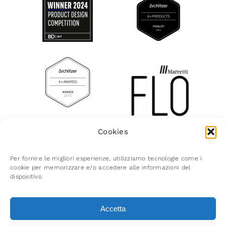
Cookies
Per fornire le migliori esperienze, utilizziamo tecnologie come i
cookie per memorizzare e/o accedere alle informazioni del
dispositivo
© Marretti 2026 | Via del Crocifisso 48 | 50058
Signa (FI) Italy C.F. P.IVA 05398370485 | Reg. Imp.
Accetta
Firenze 05398370485 | R.E.A. Firenze n. 543855 |
Cap. Soc. Euro 96.000,00 i.v. |
disclaimer