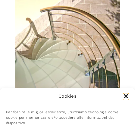
Cookies
Con gradini in vetro
Per fornire le migliori esperienze, utilizziamo tecnologie come i
antiscivolo adatti agli
cookie per memorizzare e/o accedere alle informazioni del
dispositivo
spazi esterni