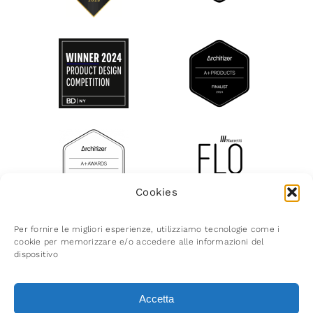
Cookies
Per fornire le migliori esperienze, utilizziamo tecnologie come i
cookie per memorizzare e/o accedere alle informazioni del
© Marretti 2026 | Via del Crocifisso 48 | 50058
dispositivo
Sogna (FI) Italy C.F. P.IVA 05398370485 | Reg.
Imp. Firenze 05398370485 | R.E.A. Firenze n.
Accetta
543855 | Cap. Soc. Euro 96.000,00 i.v. |