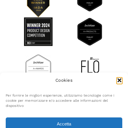
Cookies
Per fornire le migliori esperienze, utilizziamo tecnologie come i
cookie per memorizzare e/o accedere alle informazioni del
© Marretti 2026 | Via del Crocifisso 48 | 50058
dispositivo
Sogna (FI) Italy C.F. P.IVA 05398370485 | Reg.
Imp. Firenze 05398370485 | R.E.A. Firenze n.
Accetta
543855 | Cap. Soc. Euro 96.000,00 i.v. |