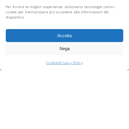
Per fornire le migliori esperienze, utilizziamo tecnologie come i
cookie per memorizzare e/o accedere alle informazioni del
dispositivo
Accetta
Nega
Request a free
consultation
Cookies
Privacy Policy
Finaliste A+ Architizer
awards 2024