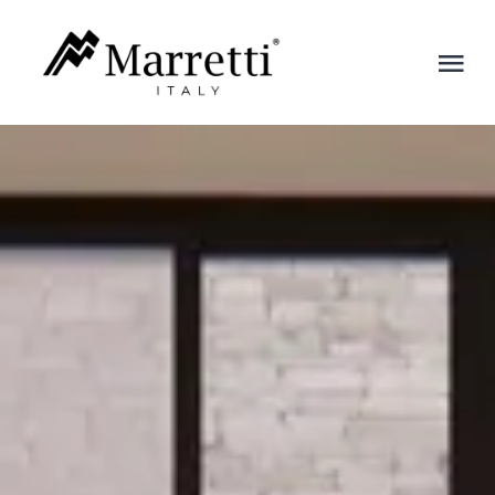
Skip
to
Tog
content
Nav
Escalier
Entreprise
Blog
Contacts