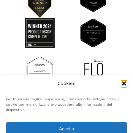
Cookies
Per fornire le migliori esperienze, utilizziamo tecnologie come i
cookie per memorizzare e/o accedere alle informazioni del
© Marretti 2026 | Via del Crocifisso 48 | 50058
dispositivo
Sogna (FI) Italy C.F. P.IVA 05398370485 | Reg.
Imp. Firenze 05398370485 | R.E.A. Firenze n.
Accetta
543855 | Cap. Soc. Euro 96.000,00 i.v. |